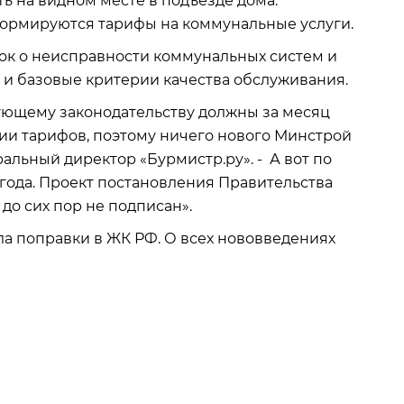
ь на видном месте в подъезде дома.
 формируются тарифы на коммунальные услуги.
вок о неисправности коммунальных систем и
 и базовые критерии качества обслуживания.
ующему законодательству должны за месяц
и тарифов, поэтому ничего нового Минстрой
альный директор «Бурмистр.ру». - А вот по
 года. Проект постановления Правительства
до сих пор не подписан».
ла поправки в ЖК РФ. О всех нововведениях