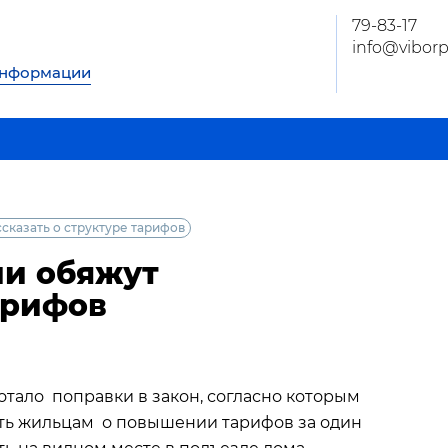
79-83-17
info@viborp
информации
сказать о структуре тарифов
и обяжут
арифов
тало поправки в закон, согласно которым
ть жильцам о повышении тарифов за один