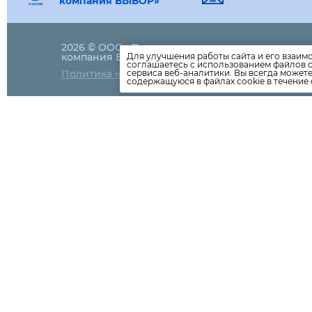
компания ВЫБОР»
2026 © ООО «Петрозаводская
79-83-17
компания ВЫБОР»
Для улучшения работы сайта и его взаим
соглашаетесь с использованием файлов c
info@viborptz
Политика конфиденциальности
сервиса веб-аналитики. Вы всегда может
содержащуюся в файлах cookie в течение 