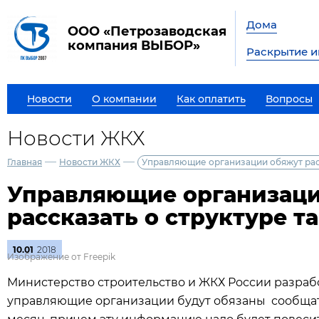
Дома
ООО «Петрозаводская
компания ВЫБОР»
Раскрытие 
Новости
О компании
Как оплатить
Вопросы
Новости ЖКХ
—
—
Главная
Новости ЖКХ
Управляющие организации обяжут рас
Управляющие организаци
рассказать о структуре т
10.01
2018
Изображение от Freepik
Министерство строительство и ЖКХ России разрабо
управляющие организации будут обязаны сообща