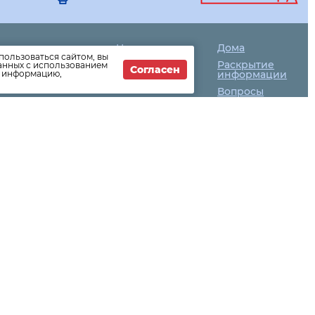
Новости
Дома
пользоваться сайтом, вы
ЖКХ
Раскрытие
данных с использованием
-64-04
Согласен
т информацию,
Новости
информации
компании
Вопросы
Как оплатить
ск (уличное
ектрической
ных дорог)-
газа-27-6004
з