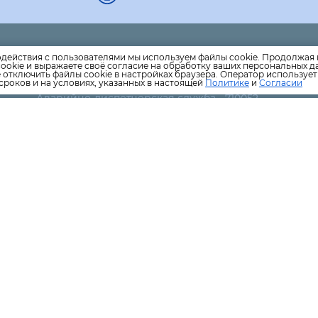
Единая дежурно-диспетчерская служба- 051
одействия с пользователями мы используем файлы cookie. Продолжая 
ookie и выражаете своё согласие на обработку ваших персональных 
.ru
Аварийно-диспетчерская служба ПКС-Водоканал-76
е отключить файлы cookie в настройках браузера. Оператор используе
ПКС -Тепловые сети
сроков и на условиях, указанных в настоящей
Политике
и
Согласии
​Аварийно-диспетчерская служба - 710052
Аварийно-диспетчерской службе ОРЭС-Петрозавод
освещение)-330-383
АО «Прионежская сетевая компания» - передача эл
энергии потребителям -7023-93
ООО "Кондопожское ДРСУ" (содержание автомобиль
8-9212227187
Аварийно-спасательная служба по вопросам утечки 
Карельская лифтовая компания
​Аварийная служба -44-55-99
Уборка подъездов - 8-960-2152666
Поверка/замена ИПУ водоснабжения -8-911-6631-000
Региональный оператор по обращению с ТКО (выво
мусора)-282814
Управление по сбыту тепловой энергии