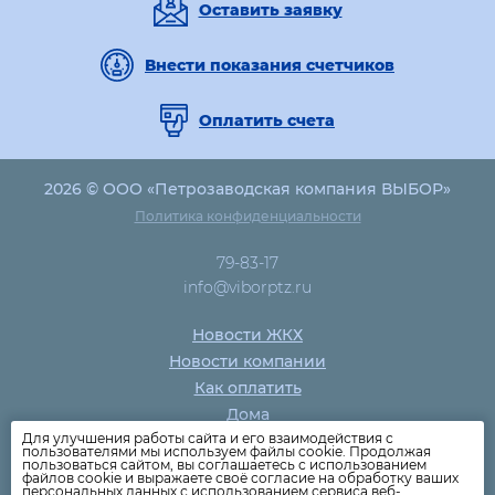
Оставить заявку
Внести показания счетчиков
Оплатить счета
2026 © ООО «Петрозаводская компания ВЫБОР»
Политика конфиденциальности
79-83-17
info@viborptz.ru
Новости ЖКХ
Новости компании
Как оплатить
Дома
Для улучшения работы сайта и его взаимодействия с
Раскрытие информации
пользователями мы используем файлы cookie. Продолжая
пользоваться сайтом, вы соглашаетесь с использованием
Вопросы
файлов cookie и выражаете своё согласие на обработку ваших
персональных данных с использованием сервиса веб-