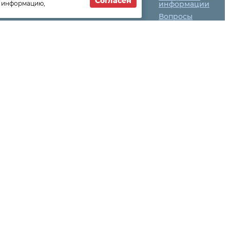
Согласен
т информацию,
Новости
информации
компании
Вопросы
Как оплатить
ск (уличное
ектрической
ных дорог)-
газа-27-6004
з
К-1, - 707-
99-191