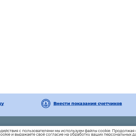
ку
Внести показания счетчиков
Единая дежурно-диспетчерская служба- 051
одействия с пользователями мы используем файлы cookie. Продолжая 
ookie и выражаете своё согласие на обработку ваших персональных 
.ru
Аварийно-диспетчерская служба ПКС-Водоканал-76