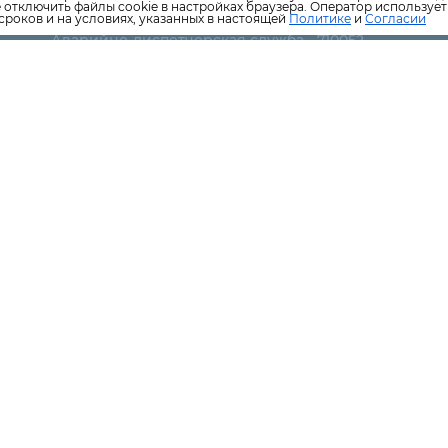
е отключить файлы cookie в настройках браузера. Оператор используе
ПКС -Тепловые сети
сроков и на условиях, указанных в настоящей
Политике
и
Согласии
​Аварийно-диспетчерская служба - 710052
Аварийно-диспетчерской службе ОРЭС-Петрозавод
освещение)-330-383
АО «Прионежская сетевая компания» - передача эл
энергии потребителям -7023-93
ООО "Кондопожское ДРСУ" (содержание автомобиль
8-9212227187
Аварийно-спасательная служба по вопросам утечки 
Карельская лифтовая компания
​Аварийная служба -44-55-99
Уборка подъездов - 8-960-2152666
Поверка/замена ИПУ водоснабжения -8-911-6631-000
Региональный оператор по обращению с ТКО (выво
мусора)-282814
Управление по сбыту тепловой энергии
​Территориальная генерирующая компания №1, ПАО ТГ
707
ООО "РИЦ-ЖХ" (печать и доставка квитанций ЖКУ)- 5