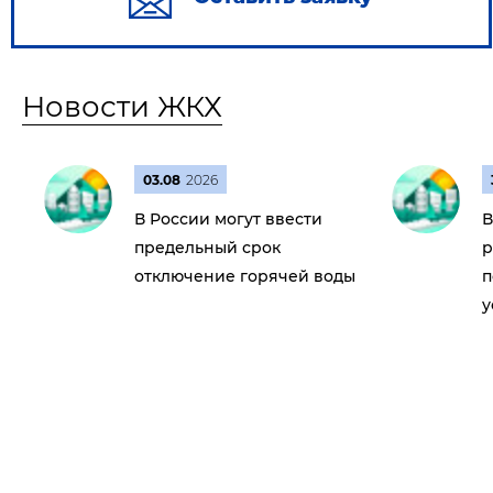
Новости ЖКХ
03.08
2026
В России могут ввести
В
предельный срок
р
отключение горячей воды
п
у