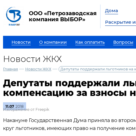
Дома
ООО «Петрозаводская
компания ВЫБОР»
Раскрытие 
Новости
О компании
Как оплатить
Вопросы
Новости ЖКХ
—
—
Главная
Новости ЖКХ
Депутаты поддержали льготников на 
Депутаты поддержали ль
компенсацию за взносы н
11.07
2018
Изображение от Freepik
Накануне Государственная Дума приняла во второ
круг льготников, имеющих право на получение ком