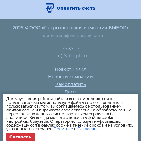
Оплатить счета
2026 © ООО «Петрозаводская компания ВЫБОР»
Политика конфиденциальности
79-83-17
info@viborptz.ru
Новости ЖКХ
Новости компании
Как оплатить
Дома
Для улучшения работы сайта и его взаимодействия с
Раскрытие информации
пользователями мы используем файлы cookie. Продолжая
пользоваться сайтом, вы соглашаетесь с использованием
Вопросы
файлов cookie и выражаете своё согласие на обработку ваших
персональных данных с использованием сервиса веб-
аналитики. Вы всегда можете отключить файлы cookie в
настройках браузера. Оператор использует информацию,
содержащуюся в файлах cookie в течение сроков и на условиях,
указанных в настоящей
Политике
и
Согласии
Согласен