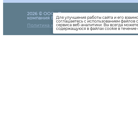
2026 © ООО «Петрозаводская
79-83-17
компания ВЫБОР»
Для улучшения работы сайта и его взаим
соглашаетесь с использованием файлов c
info@viborptz
Политика конфиденциальности
сервиса веб-аналитики. Вы всегда может
содержащуюся в файлах cookie в течение 