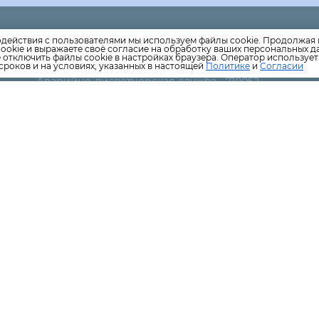
Единая дежурно-диспетчерская служба- 051
одействия с пользователями мы используем файлы cookie. Продолжая 
ookie и выражаете своё согласие на обработку ваших персональных 
.ru
Аварийно-диспетчерская служба ПКС-Водоканал-76
е отключить файлы cookie в настройках браузера. Оператор используе
ПКС -Тепловые сети
сроков и на условиях, указанных в настоящей
Политике
и
Согласии
​Аварийно-диспетчерская служба - 710052
Аварийно-диспетчерской службе ОРЭС-Петрозавод
освещение)-330-383
АО «Прионежская сетевая компания» - передача эл
энергии потребителям -7023-93
ООО "Кондопожское ДРСУ" (содержание автомобиль
8-9212227187
Аварийно-спасательная служба по вопросам утечки 
Карельская лифтовая компания
​Аварийная служба -44-55-99
Уборка подъездов - 8-960-2152666
Поверка/замена ИПУ водоснабжения -8-911-6631-000
Региональный оператор по обращению с ТКО (выво
мусора)-282814
Управление по сбыту тепловой энергии
​Территориальная генерирующая компания №1, ПАО ТГ