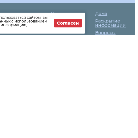
Новости
Дома
пользоваться сайтом, вы
ЖКХ
Раскрытие
данных с использованием
-64-04
Согласен
т информацию,
Новости
информации
компании
Вопросы
Как оплатить
ск (уличное
ектрической
ных дорог)-
газа-27-6004
з
К-1, - 707-